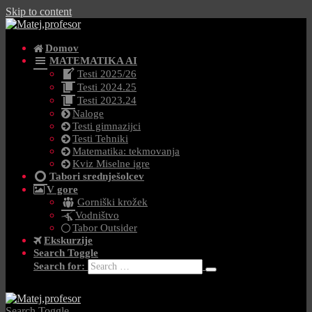
Skip to content
Domov
MATEMATIKA AI
Testi 2025/26
Testi 2024.25
Testi 2023.24
Naloge
Testi gimnazijci
Testi Tehniki
Matematika: tekmovanja
Kviz Miselne igre
Tabori srednješolcev
V gore
Gorniški krožek
Vodništvo
Tabor Outsider
Ekskurzije
Search Toggle
Search for:
Search Toggle