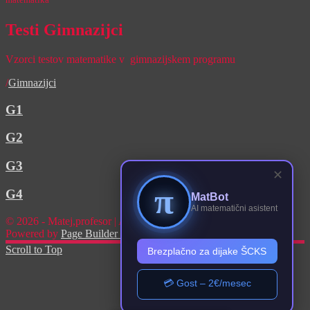
Testi Gimnazijci
Vzorci testov matematike v gimnazijskem programu
/
Gimnazijci
G1
G2
G3
✕
π
G4
MatBot
AI matematični asistent
© 2026 - Matej,profesor | All rights reserved
Powered by
Page Builder Framework
Scroll to Top
Brezplačno za dijake ŠCKS
💳 Gost – 2€/mesec