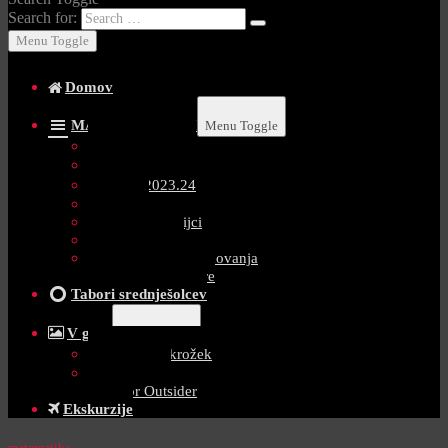
Search for:
Menu Toggle
Domov
MATEMATIKA AI
Menu Toggle
Testi 2025/26
Testi 2024.25
Testi 2023.24
Naloge
Testi gimnazijci
Testi Tehniki
Matematika: tekmovanja
Kviz Miselne igre
Tabori srednješolcev
V gore
Menu Toggle
Gorniški krožek
Vodništvo
Tabor Outsider
Ekskurzije
matematika