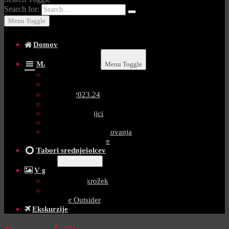
Search for:
Menu Toggle
Domov
MATEMATIKA AI
Menu Toggle
Testi 2025/26
Testi 2024.25
Testi 2023.24
Naloge
Testi gimnazijci
Testi Tehniki
Matematika: tekmovanja
Kviz Miselne igre
Tabori srednješolcev
V gore
Menu Toggle
Gorniški krožek
Vodništvo
Tabor Outsider
Ekskurzije