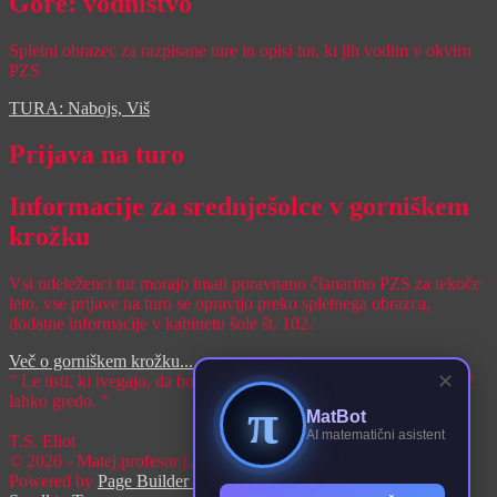
Gore: vodništvo
Spletni obrazec za razpisane ture in opisi tur, ki jih vodim v okviru
PZS
TURA: Nabojs, Viš
Prijava na turo
Informacije za srednješolce v gorniškem
krožku
Vsi udeleženci tur morajo imati poravnano članarino PZS za tekoče
leto, vse prijave na turo se opravijo preko spletnega obrazca,
dodatne informacije v kabinetu šole št. 102.
Več o gorniškem krožku...
✕
" Le tisti, ki tvegajo, da bodo šli predaleč, lahko zvedo, kako daleč
lahko gredo. "
π
MatBot
AI matematični asistent
T.S. Eliot
© 2026 - Matej,profesor | All rights reserved
Powered by
Page Builder Framework