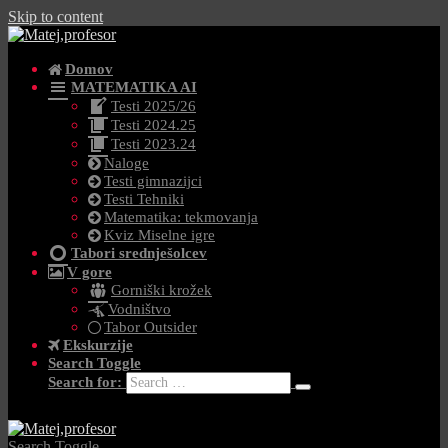
Skip to content
Domov
MATEMATIKA AI
Testi 2025/26
Testi 2024.25
Testi 2023.24
Naloge
Testi gimnazijci
Testi Tehniki
Matematika: tekmovanja
Kviz Miselne igre
Tabori srednješolcev
V gore
Gorniški krožek
Vodništvo
Tabor Outsider
Ekskurzije
Search Toggle
Search for:
Search Toggle