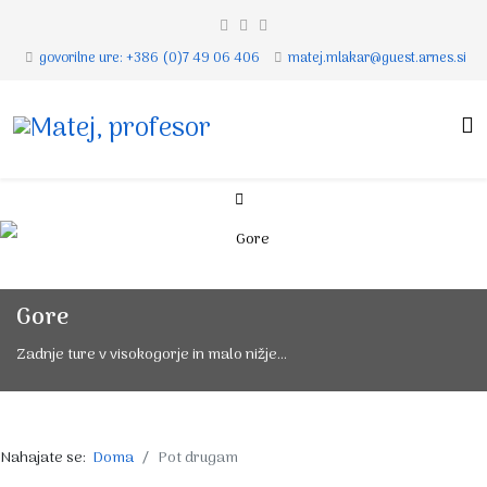
govorilne ure: +386 (0)7 49 06 406
matej.mlakar@guest.arnes.si
Gore
Zadnje ture v visokogorje in malo nižje...
Nahajate se:
Doma
Pot drugam