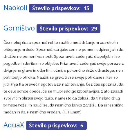
Naokoli
Število prispevkov: 15
Gorništvo
Število prispevkov: 29
Čez nekaj časa spoznaš rahlo razliko med držanjem za roke in
oklepanjem duše. Spoznaš, da ljubezen ne pomeni odpiranja in da
družba ne pomeni varnosti. Spoznavati začenjaš, da poljubi niso
pogodbe in darila niso obljube. Priznavati začenjaš svoje poraze z
dvignjeno glavo in odprtimi očmi, s pokončno držo odraslega, ne s
potrtostjo otroka. Naučiš se graditi vse svoje poti danes, ker so
jutrišnja tla preveč negotova za načrtovanje. Čez čas spoznaš, da
te celo sonce opeče, če se mu predolgo izpostavljaš. Zato zasadi
svoj vrt in okrasi svojo dušo, namesto da čakaš, da ti nekdo drug
prinese rože. In nauči se, da resnično lahko zdržiš … Da si resnično
močan in da si resnično vreden. (T. Humar)
AquaX
Število prispevkov: 5