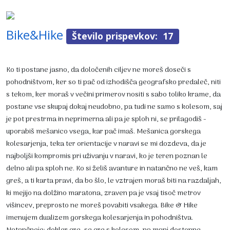
Bike&Hike
Število prispevkov: 17
Ko ti postane jasno, da določenih ciljev ne moreš doseči s
pohodništvom, ker so ti pač od izhodišča geografsko predaleč, niti
s tekom, ker moraš v večini primerov nositi s sabo toliko krame, da
postane vse skupaj dokaj neudobno, pa tudi ne samo s kolesom, saj
je pot prestrma in neprimerna ali pa je sploh ni, se prilagodiš -
uporabiš mešanico vsega, kar pač imaš. Mešanica gorskega
kolesarjenja, teka ter orientacije v naravi se mi dozdeva, da je
najboljši kompromis pri uživanju v naravi, ko je teren poznan le
delno ali pa sploh ne. Ko si želiš avanture in natančno ne veš, kam
greš, a ti karta pravi, da bo šlo, le vztrajen moraš biti na razdaljah,
ki mejijo na dolžino maratona, zraven pa je vsaj tisoč metrov
višincev, preprosto ne moreš povabiti vsakega. Bike & Hike
imenujem dualizem gorskega kolesarjenja in pohodništva.