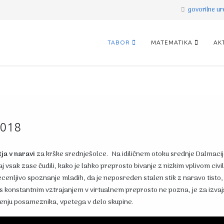
govorilne u
TABOR
MATEMATIKA
AK
2018
tja v naravi
za krške srednješolce. Na idiličnem otoku srednje Dalmacije
vsak zase čudili, kako je lahko preprosto bivanje z nizkim vplivom civil
ecenljivo spoznanje mladih, da je neposreden stalen stik z naravo tisto, 
 s konstantnim vztrajanjem v virtualnem preprosto ne pozna, je za izva
učenju posameznika, vpetega v delo skupine.