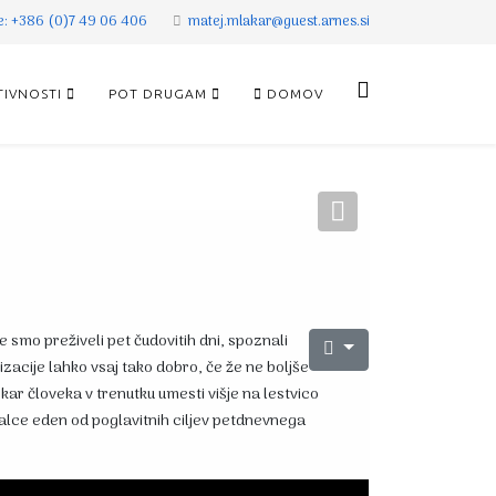
re: +386 (0)7 49 06 406
matej.mlakar@guest.arnes.si
TIVNOSTI
POT DRUGAM
DOMOV
Next
 smo preživeli pet čudovitih dni, spoznali
izacije lahko vsaj tako dobro, če že ne boljše
kar človeka v trenutku umesti višje na lestvico
jalce eden od poglavitnih ciljev petdnevnega