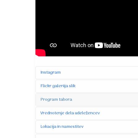
Instagram
Flickr galeriija slik
Program tabora
Vrednotenje dela udeležencev
Lokacija in namestitev