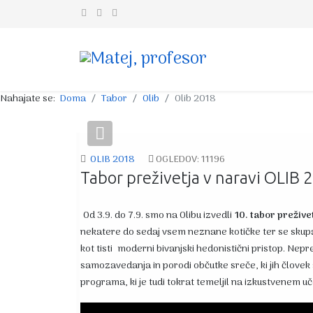
Nahajate se:
Doma
Tabor
Olib
Olib 2018
Previous
OLIB 2018
OGLEDOV: 11196
Tabor preživetja v naravi OLIB 
Od 3.9. do 7.9. smo na Olibu izvedli
10. tabor prežive
nekatere do sedaj vsem neznane kotičke ter se skupaj 
kot tisti moderni bivanjski hedonistični pristop. Nepr
samozavedanja in porodi občutke sreče, ki jih človek
programa, ki je tudi tokrat temeljil na izkustvenem 