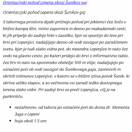
Orientacijski pohod Lepena skozi Šunikov gaj
Orientacijski pohod Lepena skozi Šunikov gaj
S tabornega prostora dijaki pričnejo pohod pri jeklenici čez Sočo v
bližini kampa Klin, mimo zapornice in desno po makadamski cesti,
ki jih pripelje do zadnje hiše v zaselku, kjer se spustijo do lese pri
brvi pri Lepenjici, nadaljijejo desno ob vodi navzgor po zaraščenem
svetu, kjer je tudi slabo vidna pot, do meandra Lepenjice in nato čez
vodo na glavno cesto, po kateri pridejo do brvi z informativno tablo,
čez brv in nato na spominsko obeležje 100 m višje, nadaljujejo po
označeni poti ob vodi navzgor do Šunikovega gaja, zanimivih in
skritih tolmunov Lepenjice, v katero se v bližini izliva potok Šunik, ki
skriva veliko slapov, a so večinoma vsi zaradi težko dostopnega
terena slabo vidni. Pri zadnji brvi se preči Lepenjica, cilj je na
parkirišču.
nezahtevno, od tabora po označeni poti do doma dr. Klementa
Juga v Lepeni
hoja okoli 1.5 ure