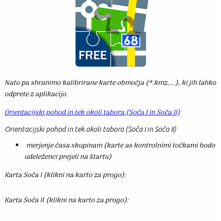
Nato pa shranimo kalibrirane karte območja (*.kmz,...), ki jih lahko
odprete z aplikacijo.
Orientacijski pohod in tek okoli tabora (Soča I in Soča II)
Orientacijski pohod in tek okoli tabora (Soča I in Soča II)
merjenje časa skupinam (karte as kontrolnimi točkami bodo
udeleženci prejeli na štartu)
Karta Soča I (klikni na karto za progo):
Karta Soča II (klikni na karto za progo):