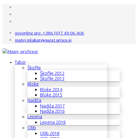
govorilne ure: +386 (0)7 49 06 406
matej.mlakar@guest.arnes.si
Tabor
Škoflje
Škoflje 2012
Škoflje 2013
Bloke
Bloke 2014
Bloke 2015
Nadiža
Nadiža 2017
Nadiža 2016
Lepena
Lepena 2018
Olib
Olib 2018