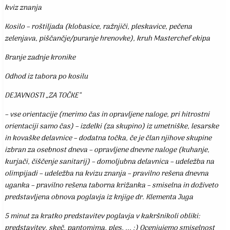
kviz znanja
Kosilo – roštiljada (klobasice, ražnjiči, pleskavice, pečena
zelenjava, piščančje/puranje hrenovke), kruh Masterchef ekipa
Branje zadnje kronike
Odhod iz tabora po kosilu
DEJAVNOSTI „ZA TOČKE“
– vse orientacije (merimo čas in opravljene naloge, pri hitrostni
orientaciji samo čas) – izdelki (za skupino) iz umetniške, lesarske
in kovaške delavnice – dodatna točka, če je član njihove skupine
izbran za osebnost dneva – opravljene dnevne naloge (kuhanje,
kurjači, čiščenje sanitarij) – domoljubna delavnica – udeležba na
olimpijadi – udeležba na kvizu znanja – pravilno rešena dnevna
uganka – pravilno rešena taborna križanka – smiselna in doživeto
predstavljena obnova poglavja iz knjige dr. Klementa Juga
5 minut za kratko predstavitev poglavja v kakršnikoli obliki:
predstavitev, skeč, pantomima, ples, ... :) Ocenjujemo smiselnost