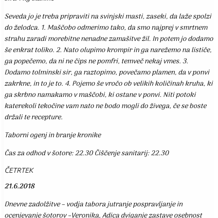
Seveda jo je treba pripraviti na svinjski masti, zaseki, da laže spolzi
do želodca. 1. Maščobo odmerimo tako, da smo najprej v smrtnem
strahu zaradi morebitne nenadne zamašitve žil. In potem jo dodamo
še enkrat toliko. 2. Nato olupimo krompir in ga narežemo na lističe,
ga popečemo, da ni ne čips ne pomfri, temveč nekaj vmes. 3.
Dodamo tolminski sir, ga raztopimo, povečamo plamen, da v ponvi
zakrkne, in to je to. 4. Pojemo še vročo ob velikih količinah kruha, ki
ga skrbno namakamo v maščobi, ki ostane v ponvi. Niti potoki
katerekoli tekočine vam nato ne bodo mogli do živega, če se boste
držali te recepture.
Taborni ogenj in branje kronike
Čas za odhod v šotore: 22.30 Čiščenje sanitarij: 22.30
ČETRTEK
21.6.2018
Dnevne zadolžitve – vodja tabora jutranje pospravljanje in
ocenjevanje šotorov –Veronika, Adica dviganje zastave osebnost