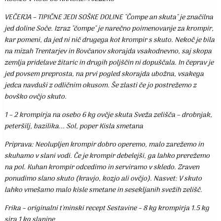
VEČERJA – TIPIČNE JEDI SOŠKE DOLINE "Čompe an skuta" je značilna
jed doline Soče. Izraz "čompe" je narečno poimenovanje za krompir,
kar pomeni, da jed ni nič drugega kot krompir s skuto. Nekoč je bila
na mizah Trentarjev in Bovčanov skorajda vsakodnevno, saj skopa
zemlja pridelave žitaric in drugih poljščin ni dopuščala. In čeprav je
jed povsem preprosta, na prvi pogled skorajda ubožna, vsakega
jedca navduši z odličnim okusom. Še zlasti če jo postrežemo z
bovško ovčjo skuto.
1 – 2 krompirja na osebo 6 kg ovčje skuta Sveža zelišča – drobnjak,
peteršilj, bazilika... Sol, poper Kisla smetana
Priprava: Neolupljen krompir dobro operemo, malo zarežemo in
skuhamo v slani vodi. Če je krompir debelejši, ga lahko prerežemo
na pol. Kuhan krompir odcedimo in serviramo v skledo. Zraven
ponudimo slano skuto (kravjo, kozjo ali ovčjo). Nasvet: V skuto
lahko vmešamo malo kisle smetane in sesekljanih svežih zelišč.
Frika – originalni t'minski recept Sestavine – 8 kg krompirja 1.5 kg
sira 1 kg slanine