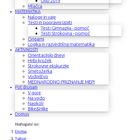
Olib 2019
Mlačca
MATEMATIKA
Naloge in vaje
Testi in popravni izpiti
Testi Gimnazija - pomoč
Testi Strokovna - pomoč
Origami
Logika in razvedrilna matematika
AKTIVNOSTI
Orientacijski dnevi
Hribi krožek
Strokovne ekskurzije
Smetožerka
Vodništvo
MEDNARODNO PRIZNANJE MEPI
Pot drugam
V gore
Na vodo
Naokoli
Bike&Hike
Domov
Nahajate se:
Doma
Tabor