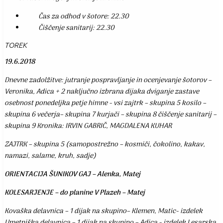
Čas za odhod v šotore: 22.30
Čiščenje sanitarij: 22.30
TOREK
19.6.2018
Dnevne zadolžitve: jutranje pospravljanje in ocenjevanje šotorov –
Veronika, Adica + 2 naključno izbrana dijaka dviganje zastave
osebnost ponedeljka petje himne - vsi zajtrk – skupina 5 kosilo –
skupina 6 večerja– skupina 7 kurjači – skupina 8 čiščenje sanitarij –
skupina 9 Kronika: IRVIN GABRIČ, MAGDALENA KUHAR
ZAJTRK – skupina 5 (samopostrežno – kosmiči, čokolino, kakav,
namazi, salame, kruh, sadje)
ORIENTACIJA ŠUNIKOV GAJ – Alenka, Matej
KOLESARJENJE – do planine V Plazeh – Matej
Kovaška delavnica – 1 dijak na skupino– Klemen, Matic- izdelek
Umetniška delavnica – 1 dijak na skupino – Adica - izdelek Lesarska