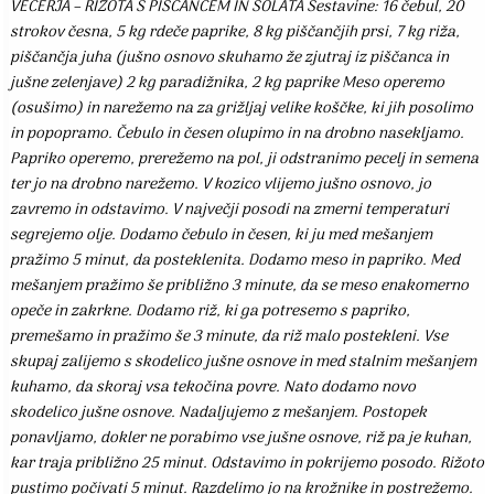
VEČERJA – RIŽOTA S PIŠČANCEM IN SOLATA Sestavine: 16 čebul, 20
strokov česna, 5 kg rdeče paprike, 8 kg piščančjih prsi, 7 kg riža,
piščančja juha (jušno osnovo skuhamo že zjutraj iz piščanca in
jušne zelenjave) 2 kg paradižnika, 2 kg paprike Meso operemo
(osušimo) in narežemo na za grižljaj velike koščke, ki jih posolimo
in popopramo. Čebulo in česen olupimo in na drobno nasekljamo.
Papriko operemo, prerežemo na pol, ji odstranimo pecelj in semena
ter jo na drobno narežemo. V kozico vlijemo jušno osnovo, jo
zavremo in odstavimo. V največji posodi na zmerni temperaturi
segrejemo olje. Dodamo čebulo in česen, ki ju med mešanjem
pražimo 5 minut, da posteklenita. Dodamo meso in papriko. Med
mešanjem pražimo še približno 3 minute, da se meso enakomerno
opeče in zakrkne. Dodamo riž, ki ga potresemo s papriko,
premešamo in pražimo še 3 minute, da riž malo postekleni. Vse
skupaj zalijemo s skodelico jušne osnove in med stalnim mešanjem
kuhamo, da skoraj vsa tekočina povre. Nato dodamo novo
skodelico jušne osnove. Nadaljujemo z mešanjem. Postopek
ponavljamo, dokler ne porabimo vse jušne osnove, riž pa je kuhan,
kar traja približno 25 minut. Odstavimo in pokrijemo posodo. Rižoto
pustimo počivati 5 minut. Razdelimo jo na krožnike in postrežemo.