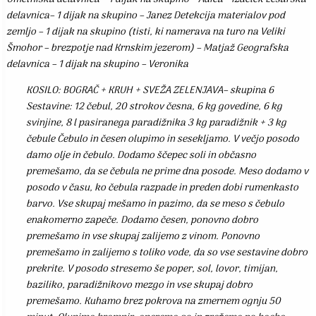
delavnica– 1 dijak na skupino – Janez Detekcija materialov pod
zemljo – 1 dijak na skupino (tisti, ki namerava na turo na Veliki
Šmohor – brezpotje nad Krnskim jezerom) – Matjaž Geografska
delavnica – 1 dijak na skupino – Veronika
KOSILO: BOGRAČ + KRUH + SVEŽA ZELENJAVA– skupina 6
Sestavine: 12 čebul, 20 strokov česna, 6 kg govedine, 6 kg
svinjine, 8 l pasiranega paradižnika 3 kg paradižnik + 3 kg
čebule Čebulo in česen olupimo in sesekljamo. V večjo posodo
damo olje in čebulo. Dodamo ščepec soli in občasno
premešamo, da se čebula ne prime dna posode. Meso dodamo v
posodo v času, ko čebula razpade in preden dobi rumenkasto
barvo. Vse skupaj mešamo in pazimo, da se meso s čebulo
enakomerno zapeče. Dodamo česen, ponovno dobro
premešamo in vse skupaj zalijemo z vinom. Ponovno
premešamo in zalijemo s toliko vode, da so vse sestavine dobro
prekrite. V posodo stresemo še poper, sol, lovor, timijan,
baziliko, paradižnikovo mezgo in vse skupaj dobro
premešamo. Kuhamo brez pokrova na zmernem ognju 50