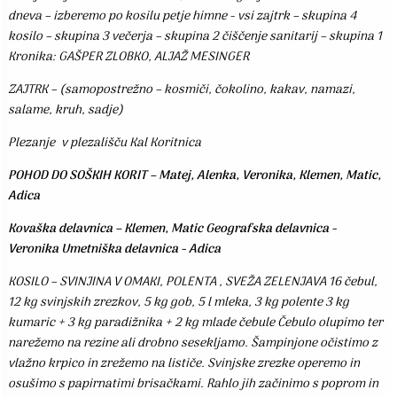
dneva – izberemo po kosilu petje himne - vsi zajtrk – skupina 4
kosilo – skupina 3 večerja – skupina 2 čiščenje sanitarij – skupina 1
Kronika: GAŠPER ZLOBKO, ALJAŽ MESINGER
ZAJTRK – (samopostrežno – kosmiči, čokolino, kakav, namazi,
salame, kruh, sadje)
Plezanje v plezališču Kal Koritnica
POHOD DO SOŠKIH KORIT – Matej, Alenka, Veronika, Klemen, Matic,
Adica
Kovaška delavnica – Klemen, Matic Geografska delavnica -
Veronika Umetniška delavnica - Adica
KOSILO – SVINJINA V OMAKI, POLENTA , SVEŽA ZELENJAVA 16 čebul,
12 kg svinjskih zrezkov, 5 kg gob, 5 l mleka, 3 kg polente 3 kg
kumaric + 3 kg paradižnika + 2 kg mlade čebule Čebulo olupimo ter
narežemo na rezine ali drobno sesekljamo. Šampinjone očistimo z
vlažno krpico in zrežemo na lističe. Svinjske zrezke operemo in
osušimo s papirnatimi brisačkami. Rahlo jih začinimo s poprom in