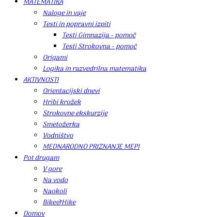
MATEMATIKA
Naloge in vaje
Testi in popravni izpiti
Testi Gimnazija - pomoč
Testi Strokovna - pomoč
Origami
Logika in razvedrilna matematika
AKTIVNOSTI
Orientacijski dnevi
Hribi krožek
Strokovne ekskurzije
Smetožerka
Vodništvo
MEDNARODNO PRIZNANJE MEPI
Pot drugam
V gore
Na vodo
Naokoli
Bike&Hike
Domov