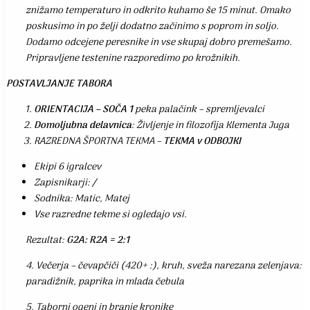
znižamo temperaturo in odkrito kuhamo še 15 minut. Omako
poskusimo in po želji dodatno začinimo s poprom in soljo.
Dodamo odcejene peresnike in vse skupaj dobro premešamo.
Pripravljene testenine razporedimo po krožnikih.
POSTAVLJANJE TABORA
ORIENTACIJA – SOČA 1
peka palačink – spremljevalci
Domoljubna delavnica
: Življenje in filozofija Klementa Juga
RAZREDNA ŠPORTNA TEKMA –
TEKMA v ODBOJKI
Ekipi 6 igralcev
Zapisnikarji: /
Sodnika: Matic, Matej
Vse razredne tekme si ogledajo vsi.
Rezultat:
G2A: R2A = 2:1
4. Večerja – čevapčiči (420+ :), kruh, sveža narezana zelenjava:
paradižnik, paprika in mlada čebula
5. Taborni ogenj in branje kronike