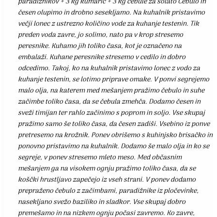
paradižnikov + 3 kg kumaric + 3 kg čebule za solato Čebulo in
česen olupimo in drobno sesekljamo. Na kuhalnik pristavimo
večji lonec z ustrezno količino vode za kuhanje testenin. Tik
preden voda zavre, jo solimo, nato pa v krop stresemo
peresnike. Kuhamo jih toliko časa, kot je označeno na
embalaži. Kuhane peresnike stresemo v cedilo in dobro
odcedimo. Takoj, ko na kuhalnik pristavimo lonec z vodo za
kuhanje testenin, se lotimo priprave omake. V ponvi segrejemo
malo olja, na katerem med mešanjem pražimo čebulo in suhe
začimbe toliko časa, da se čebula zmehča. Dodamo česen in
sveži timijan ter rahlo začinimo s poprom in soljo. Vse skupaj
pražimo samo še toliko časa, da česen zadiši. Vsebino iz ponve
pretresemo na krožnik. Ponev obrišemo s kuhinjsko brisačko in
ponovno pristavimo na kuhalnik. Dodamo še malo olja in ko se
segreje, v ponev stresemo mleto meso. Med občasnim
mešanjem ga na visokem ognju pražimo toliko časa, da se
koščki hrustljavo zapečejo iz vseh strani. V ponev dodamo
prepraženo čebulo z začimbami, paradižnike iz pločevinke,
nasekljano svežo baziliko in sladkor. Vse skupaj dobro
premešamo in na nizkem ognju počasi zavremo. Ko zavre,