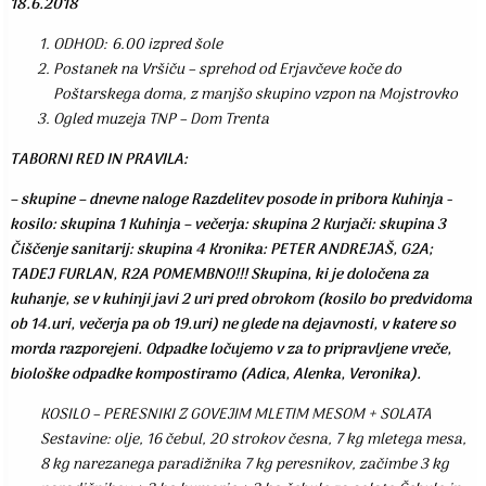
18.6.2018
ODHOD: 6.00 izpred šole
Postanek na Vršiču – sprehod od Erjavčeve koče do
Poštarskega doma, z manjšo skupino vzpon na Mojstrovko
Ogled muzeja TNP – Dom Trenta
TABORNI RED IN PRAVILA:
– skupine – dnevne naloge Razdelitev posode in pribora Kuhinja -
kosilo: skupina 1 Kuhinja – večerja: skupina 2 Kurjači: skupina 3
Čiščenje sanitarij: skupina 4 Kronika: PETER ANDREJAŠ, G2A;
TADEJ FURLAN, R2A POMEMBNO!!! Skupina, ki je določena za
kuhanje, se v kuhinji javi 2 uri pred obrokom (kosilo bo predvidoma
ob 14.uri, večerja pa ob 19.uri) ne glede na dejavnosti, v katere so
morda razporejeni. Odpadke ločujemo v za to pripravljene vreče,
biološke odpadke kompostiramo (Adica, Alenka, Veronika).
KOSILO – PERESNIKI Z GOVEJIM MLETIM MESOM + SOLATA
Sestavine: olje, 16 čebul, 20 strokov česna, 7 kg mletega mesa,
8 kg narezanega paradižnika 7 kg peresnikov, začimbe 3 kg