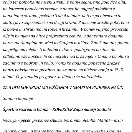
soljo ter pomokamo na eni strani. V ponvi segrejemo polovico olja,
na katerem popečemo zrezke. V ponev jih najprej položimo s
pomokano stranjo, pečemo 3 do 4 minute, potem pa obrnemo in
zlato rjavo zapečemo še na drugi strani. Popečene zrezke poberemo
iz ponve in shranimo na toplem krožniku. V ponev vlijemo preostalo
olje in na njem na hitro prepražimo čebulo. V ponev nato dodamo
narezane šampinjone. Med mešanjem pražimo 2 do 3 minute, potem
pa prilijemo mleko. S kuhalnico dobro postrgamo po dnu, da
odlepimo vse koščke, ki so nastali med praženjem. Omako po okusu
začinimo s poprom in soljo. V omako dodamo popečeno zrezke,
ponev pokrijemo in pustimo, da se meso na nizkem ognju duši 15
minut. Če je omaka pregosta, prilijemo še malo mleka.
ZA 5 DIJAKOV SKUHAMO PIŠČANCA V OMAKI NA PODOBEN NAČIN.
Skupno kopanje
Športna razredna tekma – ROVERČEK Zapisnikarji Sodniki
Večerja – pečen piščanec (Adica, Veronika, Alenka, Matic) + kruh
Taborni ogenj in branje kronike Zaključni večer – vsaka skupina