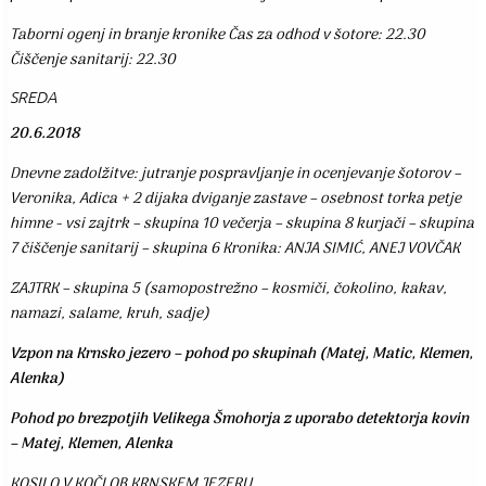
Taborni ogenj in branje kronike Čas za odhod v šotore: 22.30
Čiščenje sanitarij: 22.30
SREDA
20.6.2018
Dnevne zadolžitve: jutranje pospravljanje in ocenjevanje šotorov –
Veronika, Adica + 2 dijaka dviganje zastave – osebnost torka petje
himne - vsi zajtrk – skupina 10 večerja – skupina 8 kurjači – skupina
7 čiščenje sanitarij – skupina 6 Kronika: ANJA SIMIĆ, ANEJ VOVČAK
ZAJTRK – skupina 5 (samopostrežno – kosmiči, čokolino, kakav,
namazi, salame, kruh, sadje)
Vzpon na Krnsko jezero – pohod po skupinah (Matej, Matic, Klemen,
Alenka)
Pohod po brezpotjih Velikega Šmohorja z uporabo detektorja kovin
– Matej, Klemen, Alenka
KOSILO V KOČI OB KRNSKEM JEZERU