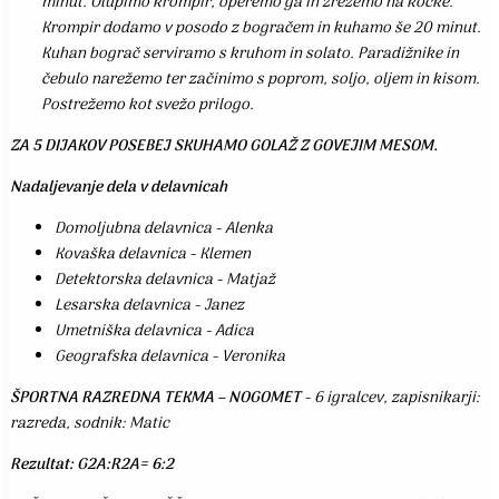
minut. Olupimo krompir, operemo ga in zrežemo na kocke.
Krompir dodamo v posodo z bogračem in kuhamo še 20 minut.
Kuhan bograč serviramo s kruhom in solato. Paradižnike in
čebulo narežemo ter začinimo s poprom, soljo, oljem in kisom.
Postrežemo kot svežo prilogo.
ZA 5 DIJAKOV POSEBEJ SKUHAMO GOLAŽ Z GOVEJIM MESOM.
Nadaljevanje dela v delavnicah
Domoljubna delavnica - Alenka
Kovaška delavnica - Klemen
Detektorska delavnica - Matjaž
Lesarska delavnica - Janez
Umetniška delavnica - Adica
Geografska delavnica - Veronika
ŠPORTNA RAZREDNA TEKMA – NOGOMET
- 6 igralcev, zapisnikarji:
razreda, sodnik: Matic
Rezultat: G2A:R2A= 6:2